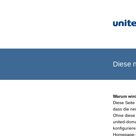
Diese n
Warum wird
Diese Seite 
dass die ne
Ohne diese 
united-doma
konfigurier
Homepage-B