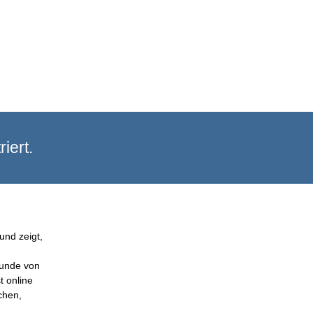
iert.
und zeigt,
Kunde von
t online
chen,